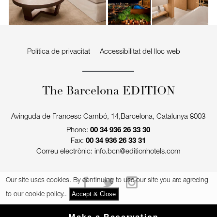
t
ú
n
i
c.
Política de privacitat
Accessibilitat del lloc web
The Barcelona EDITION
Avinguda de Francesc Cambó, 14
,
Barcelona
,
Catalunya
8003
Phone:
00 34 936 26 33 30
Fax:
00 34 936 26 33 31
Correu electrònic:
info.bcn@editionhotels.com
Our site uses cookies. By continuing to use our site you are agreeing
Accept & Close
to our
cookie policy.
.