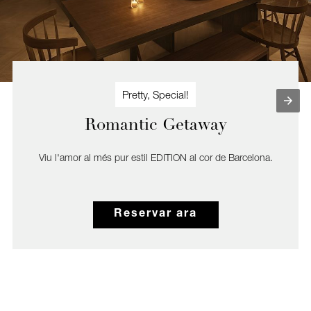
n
p
a
e
e
t
x
i
c
c
e
i
l
ó
Pretty, Special!
·
l
Romantic Getaway
e
n
t
Viu l'amor al més pur estil EDITION al cor de Barcelona.
p
r
o
p
Reservar ara
o
s
t
a
g
a
s