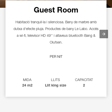
Guest Room
Habitació tranquil·la i silenciosa. Bany de marbre amb
dutxa d'efecte pluja. Productes de bany Le Labo. Accés
a wi-fi, televisor HD 49'' i altaveus bluetooth Bang &
Olufsen.
PER NIT
MIDA
LLITS
CAPACITAT
24 m2
Llit king size
2