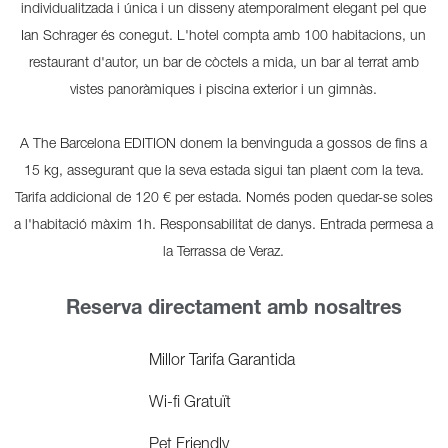
individualitzada i única i un disseny atemporalment elegant pel que
Ian Schrager és conegut. L'hotel compta amb 100 habitacions, un
restaurant d'autor, un bar de còctels a mida, un bar al terrat amb
vistes panoràmiques i piscina exterior i un gimnàs.
A The Barcelona EDITION donem la benvinguda a gossos de fins a
15 kg, assegurant que la seva estada sigui tan plaent com la teva.
Tarifa addicional de 120 € per estada. Només poden quedar-se soles
a l'habitació màxim 1h. Responsabilitat de danys. Entrada permesa a
la Terrassa de Veraz.
Reserva directament amb nosaltres
Millor Tarifa Garantida
Wi-fi Gratuït
Pet Friendly