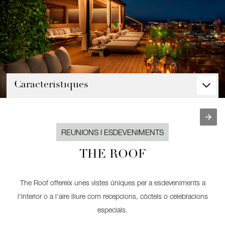
a
E
D
I
T
I
O
N
Característiques
o
f
e
r
e
REUNIONS I ESDEVENIMENTS
i
x
THE ROOF
4
s
o
f
The Roof offereix unes vistes úniques per a esdeveniments a
i
l'interior o a l'aire lliure com recepcions, còctels o celebracions
s
t
especials.
i